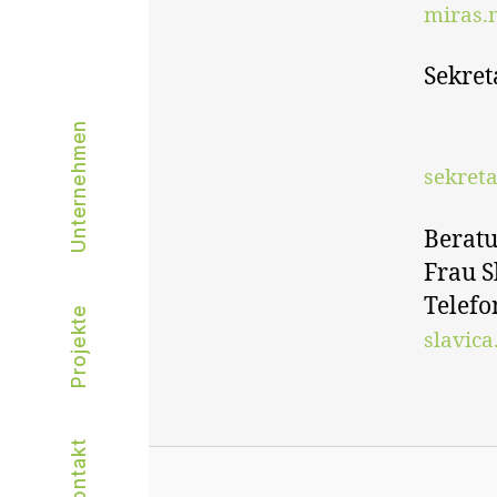
miras.m
Sekret
Unternehmen
sekreta
Berat
Frau S
Telefo
Projekte
slavica
Kontakt