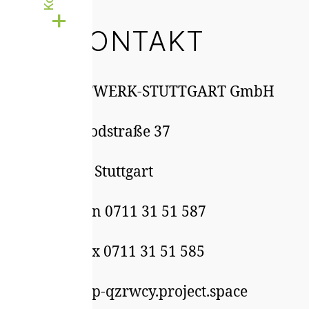
KONTAKT
STATTWERK-STUTTGART GmbH
Gutbrodstraße 37
70193 Stuttgart
Telefon 0711 31 51 587
Telefax 0711 31 51 585
Info@p-qzrwcy.project.space