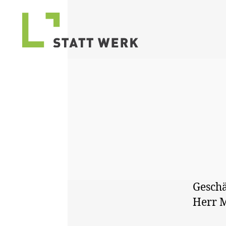
STATTWERK
Stuttgart
Geschä
Herr M