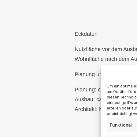
Eckdaten
Nutzfläche vor dem Ausb
Wohnfläche nach dem Au
Planung und Ausführung
Um ein optimales
Planung: ca. 2 Wochen
um Geräteinform
diesen Technolo
Ausbau: ca. 3 Monate
eindeutige IDs a
erteilen oder z
Architekt: Max Musterma
beeinträchtigt w
Funktional