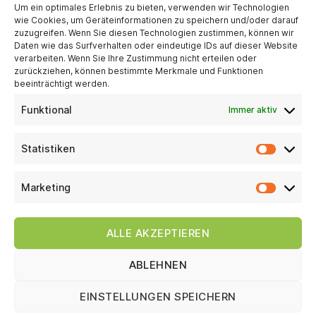
Um ein optimales Erlebnis zu bieten, verwenden wir Technologien
wie Cookies, um Geräteinformationen zu speichern und/oder darauf
Nutzfläche vor dem Ausbau: ca. 180 qm
zuzugreifen. Wenn Sie diesen Technologien zustimmen, können wir
Wohnfläche nach dem Ausbau: ca. 180
Daten wie das Surfverhalten oder eindeutige IDs auf dieser Website
verarbeiten. Wenn Sie Ihre Zustimmung nicht erteilen oder
qm
zurückziehen, können bestimmte Merkmale und Funktionen
beeinträchtigt werden.
Planung und Ausführung
Funktional
Immer aktiv
Planung: ca. 2 Wochen
Statistiken
Ausbau: ca. 3 Monate
Architekt: Max Mustermann
Marketing
ALLE AKZEPTIEREN
ABLEHNEN
EINSTELLUNGEN SPEICHERN