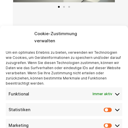
Cookie-Zustimmung
verwalten
Eckdaten
Um ein optimales Erlebnis zu bieten, verwenden wir Technologien
wie Cookies, um Geräteinformationen zu speichern und/oder darauf
Nutzfläche vor dem Ausbau: ca. 180 qm
zuzugreifen. Wenn Sie diesen Technologien zustimmen, können wir
Wohnfläche nach dem Ausbau: ca. 180
Daten wie das Surfverhalten oder eindeutige IDs auf dieser Website
verarbeiten. Wenn Sie Ihre Zustimmung nicht erteilen oder
qm
zurückziehen, können bestimmte Merkmale und Funktionen
beeinträchtigt werden.
Planung und Ausführung
Funktional
Immer aktiv
Planung: ca. 2 Wochen
Statistiken
Ausbau: ca. 3 Monate
Architekt: Max Mustermann
Marketing