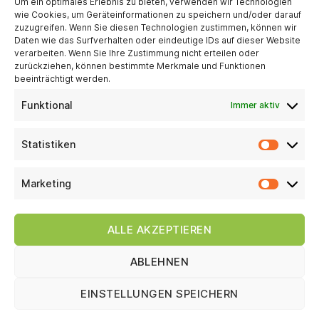
Um ein optimales Erlebnis zu bieten, verwenden wir Technologien
STATTWERK-STUTTGART GmbH
wie Cookies, um Geräteinformationen zu speichern und/oder darauf
zuzugreifen. Wenn Sie diesen Technologien zustimmen, können wir
Gutbrodstraße 37
Daten wie das Surfverhalten oder eindeutige IDs auf dieser Website
verarbeiten. Wenn Sie Ihre Zustimmung nicht erteilen oder
zurückziehen, können bestimmte Merkmale und Funktionen
70193 Stuttgart
beeinträchtigt werden.
Funktional
Immer aktiv
Telefon 0711 31 51 587
Statistiken
Telefax 0711 31 51 585
Statist
Info@p-qzrwcy.project.space
Marketing
Market
ALLE AKZEPTIEREN
ABLEHNEN
EINSTELLUNGEN SPEICHERN