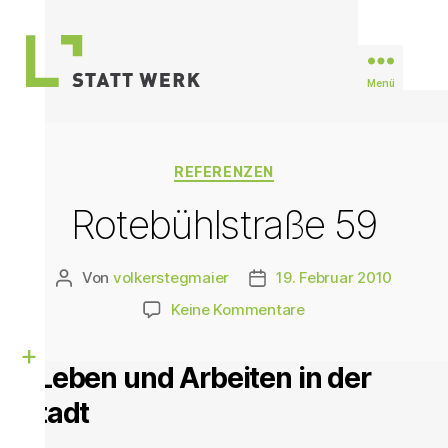
Menü
STATTWERK
Stuttgart
Kategorien
REFERENZEN
Rotebühlstraße 59
Von
volkerstegmaier
19. Februar 2010
Beitragsautor
Veröffentlichungsdatum
zu
Keine Kommentare
Rotebühlstraße
59
Leben und Arbeiten in der
Stadt