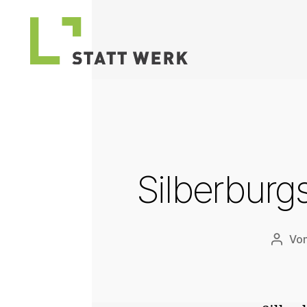
STATTWERK
Stuttgart
Silberburg
Vo
Beitr