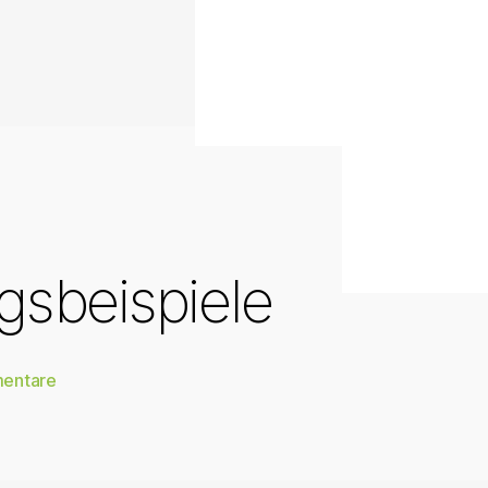
gsbeispiele
zu
entare
Silberburgstraße
191
Gestaltungsbeispiele