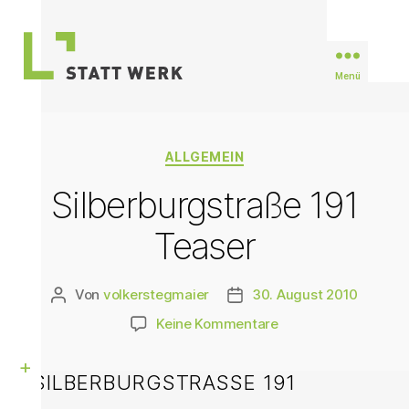
Menü
STATTWERK
Stuttgart
Kategorien
ALLGEMEIN
Silberburgstraße 191
Teaser
Von
volkerstegmaier
30. August 2010
Beitragsautor
Veröffentlichungsdatum
zu
Keine Kommentare
Silberburgstraße
191
SILBERBURGSTRASSE 191
Teaser