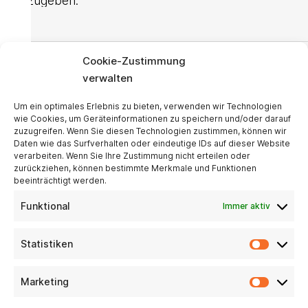
abzugeben.
Cookie-Zustimmung
KONTAKT
verwalten
Um ein optimales Erlebnis zu bieten, verwenden wir Technologien
STATTWERK-STUTTGART GmbH
wie Cookies, um Geräteinformationen zu speichern und/oder darauf
zuzugreifen. Wenn Sie diesen Technologien zustimmen, können wir
Gutbrodstraße 37
Daten wie das Surfverhalten oder eindeutige IDs auf dieser Website
verarbeiten. Wenn Sie Ihre Zustimmung nicht erteilen oder
zurückziehen, können bestimmte Merkmale und Funktionen
70193 Stuttgart
beeinträchtigt werden.
Funktional
Immer aktiv
Telefon 0711 31 51 587
Statistiken
Telefax 0711 31 51 585
Statist
Info@p-qzrwcy.project.space
Marketing
Market