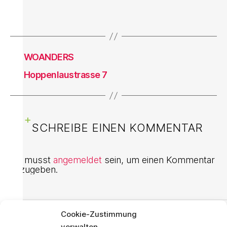
←
WOANDERS
→
Hoppenlaustrasse 7
SCHREIBE EINEN KOMMENTAR
Du musst
angemeldet
sein, um einen Kommentar
abzugeben.
Cookie-Zustimmung
KONTAKT
verwalten