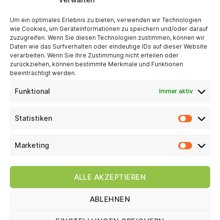
Um ein optimales Erlebnis zu bieten, verwenden wir Technologien
STATTWERK-STUTTGART GmbH
wie Cookies, um Geräteinformationen zu speichern und/oder darauf
zuzugreifen. Wenn Sie diesen Technologien zustimmen, können wir
Gutbrodstraße 37
Daten wie das Surfverhalten oder eindeutige IDs auf dieser Website
verarbeiten. Wenn Sie Ihre Zustimmung nicht erteilen oder
zurückziehen, können bestimmte Merkmale und Funktionen
70193 Stuttgart
beeinträchtigt werden.
Funktional
Immer aktiv
Telefon 0711 31 51 587
Statistiken
Telefax 0711 31 51 585
Statist
Info@p-qzrwcy.project.space
Marketing
Market
ALLE AKZEPTIEREN
ABLEHNEN